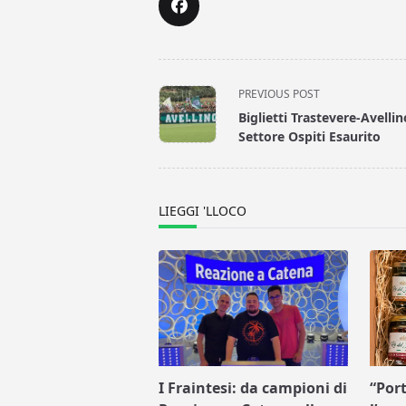
<span
PREVIOUS POST
class="nav-
Biglietti Trastevere-Avellin
subtitle
Settore Ospiti Esaurito
screen-
reader-
text">Page</span>
LIEGGI 'LLOCO
I Fraintesi: da campioni di
“Port