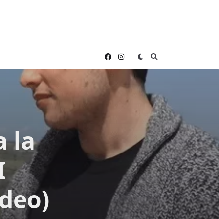
a la
I
ideo)