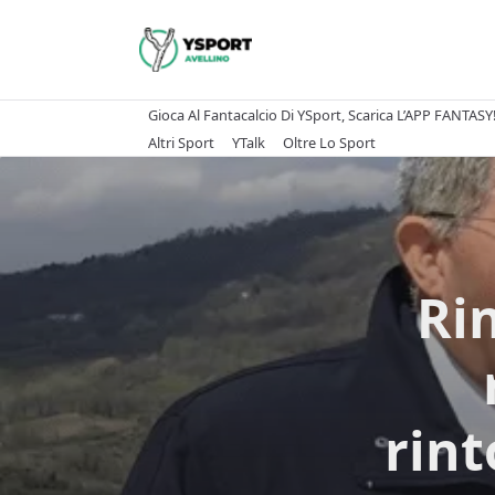
Skip
to
content
Gioca Al Fantacalcio Di YSport, Scarica L’APP FANTASY
Altri Sport
YTalk
Oltre Lo Sport
Rin
rint