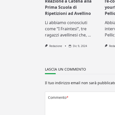
Reazione a Catena alla
l’e-
Prima Scuola di
your
Ripetizioni ad Avellino
Pell
Li abbiamo conosciuti
Abbia
come “I Fraintesi”, tre
inter
ragazzi avellinesi che,
...
Pelli
Redazione
Dic 9, 2024
Reda
LASCIA UN COMMENTO
Il tuo indirizzo email non sarà pubblicat
Commento
*