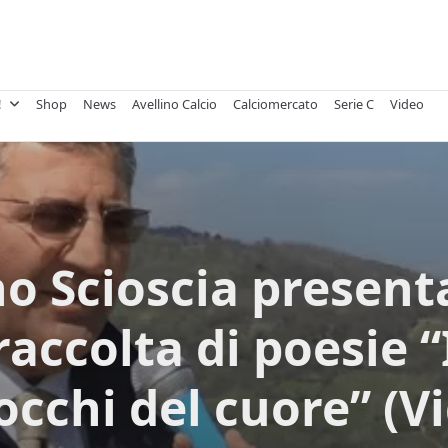
!
Shop
News
Avellino Calcio
Calciomercato
Serie C
Video
o Scioscia present
raccolta di poesie “
occhi del cuore” (V