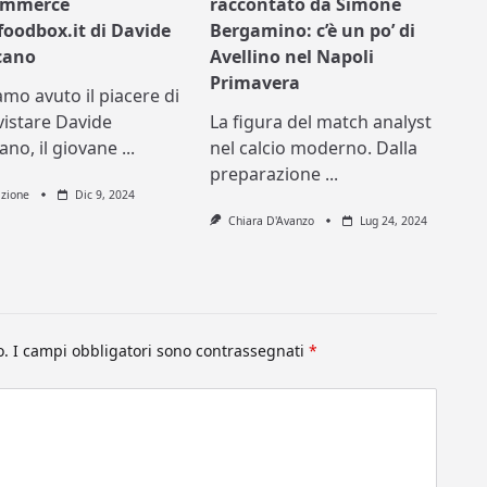
commerce
raccontato da Simone
foodbox.it di Davide
Bergamino: c’è un po’ di
icano
Avellino nel Napoli
Primavera
mo avuto il piacere di
vistare Davide
La figura del match analyst
cano, il giovane
...
nel calcio moderno. Dalla
preparazione
...
zione
Dic 9, 2024
Chiara D'Avanzo
Lug 24, 2024
o.
I campi obbligatori sono contrassegnati
*