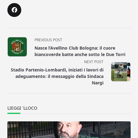
<span
PREVIOUS POST
class="nav-
Nasce l’Avellino Club Bologna: il cuore
subtitle
biancoverde batte anche sotto le Due Torri
screen-
NEXT POST
reader-
Stadio Partenio-Lombardi, iniziati i lavori di
text">Page</span>
adeguamento: il messaggio della Sindaca
Nargi
LIEGGI 'LLOCO