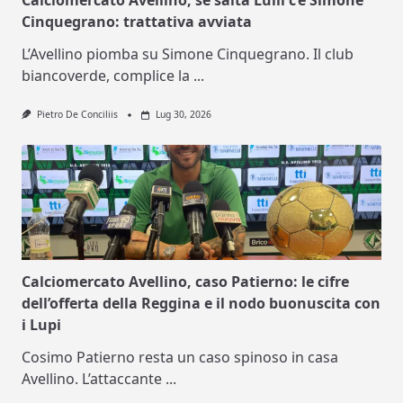
Calciomercato Avellino, se salta Lulli c’è Simone
Cinquegrano: trattativa avviata
L’Avellino piomba su Simone Cinquegrano. Il club
biancoverde, complice la
...
Pietro De Conciliis
Lug 30, 2026
Calciomercato Avellino, caso Patierno: le cifre
dell’offerta della Reggina e il nodo buonuscita con
i Lupi
Cosimo Patierno resta un caso spinoso in casa
Avellino. L’attaccante
...