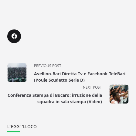
<span
PREVIOUS POST
class="nav-
Avellino-Bari Diretta Tv e Facebook TeleBari
subtitle
(Poule Scudetto Serie D)
screen-
NEXT POST
reader-
Conferenza Stampa di Bucaro: irruzione della
text">Page</span>
squadra in sala stampa (Video)
LIEGGI 'LLOCO