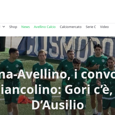
!
Shop
News
Avellino Calcio
Calciomercato
Serie C
Video
na-Avellino, i conv
Biancolino: Gori c’è,
D’Ausilio