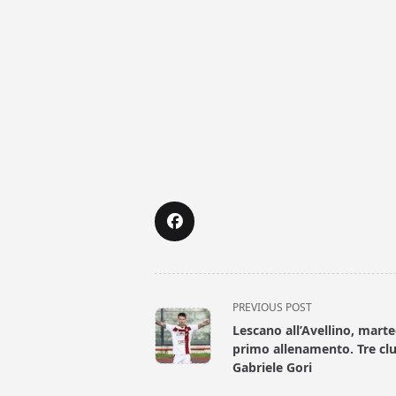
<span
PREVIOUS POST
class="nav-
Lescano all’Avellino, marted
subtitle
primo allenamento. Tre cl
screen-
Gabriele Gori
reader-