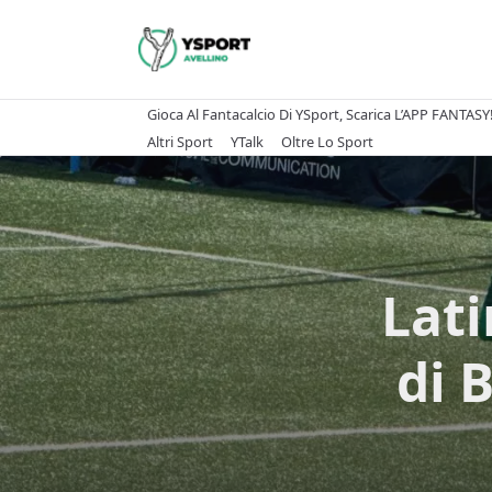
Skip
to
content
Gioca Al Fantacalcio Di YSport, Scarica L’APP FANTASY
Altri Sport
YTalk
Oltre Lo Sport
Lati
di 