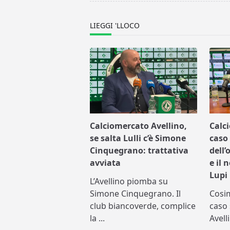
text">Page</span>
LIEGGI 'LLOCO
Calciomercato Avellino,
Calc
se salta Lulli c’è Simone
caso 
Cinquegrano: trattativa
dell’
avviata
e il 
Lupi
L’Avellino piomba su
Simone Cinquegrano. Il
Cosi
club biancoverde, complice
caso 
la
...
Avell