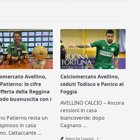
iomercato Avellino,
Calciomercato Avellino,
Patierno: le cifre
ceduti Todisco e Panico al
offerta della Reggina
Foggia
nodo buonuscita con i
AVELLINO CALCIO – Ancora
cessioni in casa
mo Patierno resta un
biancoverde: dopo
spinoso in casa
Cagnano
...
ino. L’attaccante
...
Pietro De Conciliis