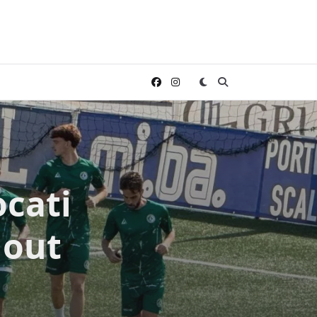
ocati
 out