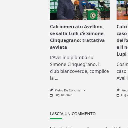
Calciomercato Avellino,
Calc
se salta Lulli c’è Simone
caso 
Cinquegrano: trattativa
dell’
avviata
e il 
Lupi
L’Avellino piomba su
Simone Cinquegrano. Il
Cosi
club biancoverde, complice
caso 
la
...
Avell
Pietro De Conciliis
Piet
Lug 30, 2026
Lug 
LASCIA UN COMMENTO