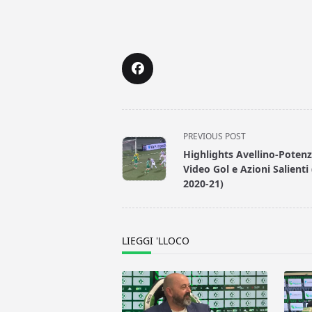
<span
PREVIOUS POST
class="nav-
Highlights Avellino-Potenz
subtitle
Video Gol e Azioni Salienti 
screen-
2020-21)
reader-
text">Page</span>
LIEGGI 'LLOCO