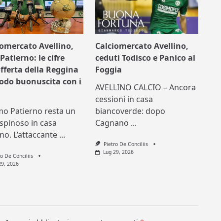
iomercato Avellino,
Calciomercato Avellino,
Patierno: le cifre
ceduti Todisco e Panico al
offerta della Reggina
Foggia
nodo buonuscita con i
AVELLINO CALCIO – Ancora
cessioni in casa
mo Patierno resta un
biancoverde: dopo
spinoso in casa
Cagnano
...
ino. L’attaccante
...
Pietro De Conciliis
Lug 29, 2026
ro De Conciliis
29, 2026