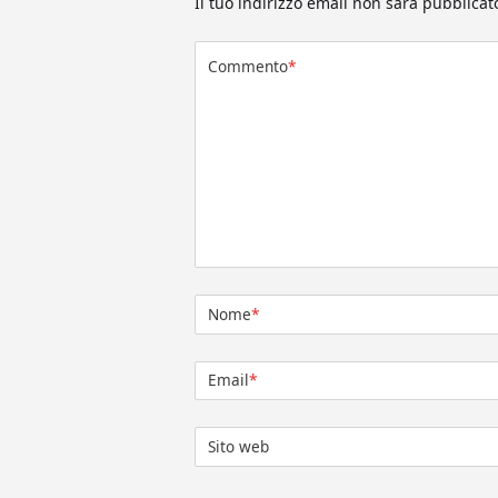
Il tuo indirizzo email non sarà pubblicat
Commento
*
Nome
*
Email
*
Sito web