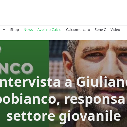
!
Shop
News
Avellino Calcio
Calciomercato
Serie C
Video
Intervista a Giulian
obianco, responsa
settore giovanile