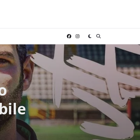
o
bile