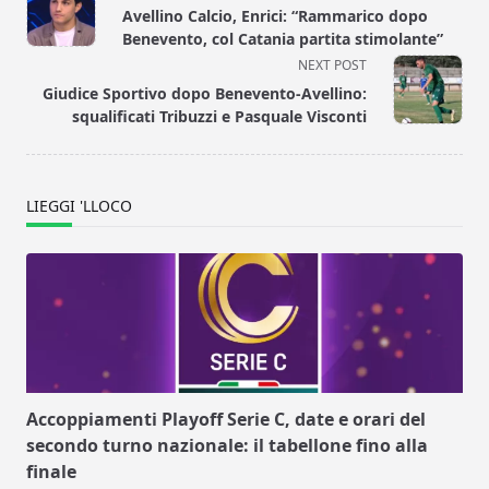
class="nav-
Avellino Calcio, Enrici: “Rammarico dopo
subtitle
Benevento, col Catania partita stimolante”
screen-
NEXT POST
reader-
Giudice Sportivo dopo Benevento-Avellino:
text">Page</span>
squalificati Tribuzzi e Pasquale Visconti
LIEGGI 'LLOCO
Accoppiamenti Playoff Serie C, date e orari del
secondo turno nazionale: il tabellone fino alla
finale