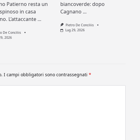
mo Patierno resta un
biancoverde: dopo
spinoso in casa
Cagnano
...
ino. L’attaccante
...
Pietro De Conciliis
Lug 29, 2026
ro De Conciliis
29, 2026
o.
I campi obbligatori sono contrassegnati
*