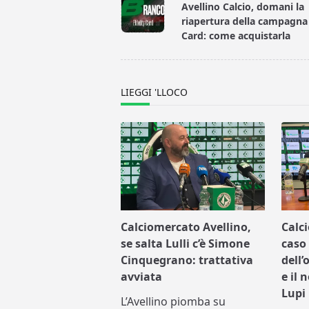
class="nav-
Avellino Calcio, domani la
subtitle
riapertura della campagna
screen-
Card: come acquistarla
reader-
text">Page</span>
LIEGGI 'LLOCO
Calciomercato Avellino,
Calc
se salta Lulli c’è Simone
caso 
Cinquegrano: trattativa
dell’
avviata
e il 
Lupi
L’Avellino piomba su