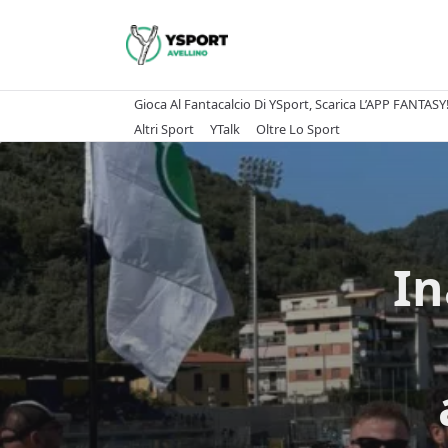
Skip
to
content
Gioca Al Fantacalcio Di YSport, Scarica L’APP FANTASY
Altri Sport
YTalk
Oltre Lo Sport
In