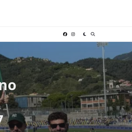
ino
7