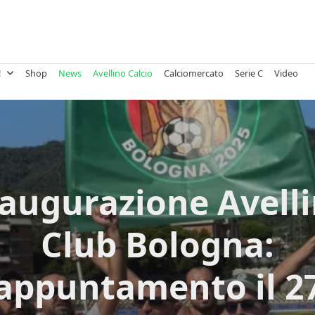
!
Shop
News
Avellino Calcio
Calciomercato
Serie C
Video
augurazione Avell
Club Bologna:
appuntamento il 2