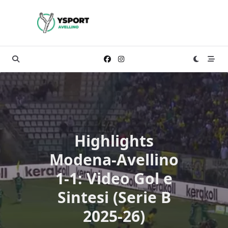
Skip
to
content
Highlights
Modena-Avellino
1-1: Video Gol e
Sintesi (Serie B
2025-26)