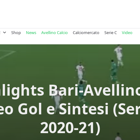
!
Shop
News
Avellino Calcio
Calciomercato
Serie C
Video
lights Bari-Avellino
o Gol e Sintesi (Se
2020-21)