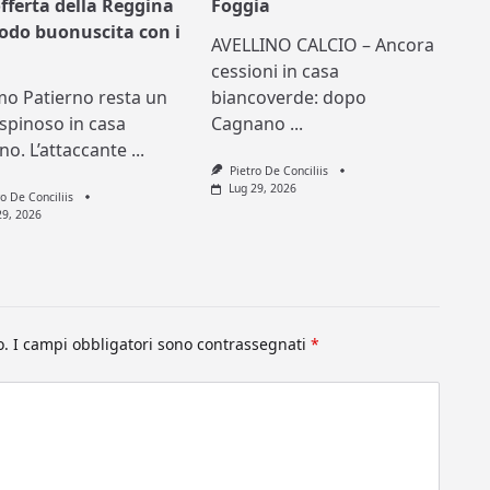
offerta della Reggina
Foggia
nodo buonuscita con i
AVELLINO CALCIO – Ancora
cessioni in casa
mo Patierno resta un
biancoverde: dopo
spinoso in casa
Cagnano
...
ino. L’attaccante
...
Pietro De Conciliis
Lug 29, 2026
ro De Conciliis
29, 2026
o.
I campi obbligatori sono contrassegnati
*