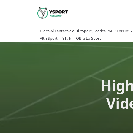
Skip
to
content
Gioca Al Fantacalcio Di YSport, Scarica L’APP FANTASY
Altri Sport
YTalk
Oltre Lo Sport
High
Vide