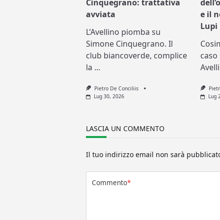
Cinquegrano: trattativa
dell’
avviata
e il 
Lupi
L’Avellino piomba su
Simone Cinquegrano. Il
Cosi
club biancoverde, complice
caso 
la
...
Avell
Pietro De Conciliis
Piet
Lug 30, 2026
Lug 
LASCIA UN COMMENTO
Il tuo indirizzo email non sarà pubblicat
Commento
*