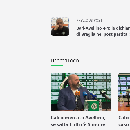
<span
PREVIOUS POST
class="nav-
Bari-Avellino 4-1: le dichia
subtitle
di Braglia nel post partita 
screen-
reader-
text">Page</span>
LIEGGI 'LLOCO
Calciomercato Avellino,
Calc
se salta Lulli c’è Simone
caso 