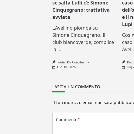
se salta Lulli c’è Simone
caso 
Cinquegrano: trattativa
dell’
avviata
e il 
Lupi
L’Avellino piomba su
Simone Cinquegrano. Il
Cosi
club biancoverde, complice
caso 
la
...
Avell
Pietro De Conciliis
Piet
Lug 30, 2026
Lug 
LASCIA UN COMMENTO
Il tuo indirizzo email non sarà pubblicat
Commento
*