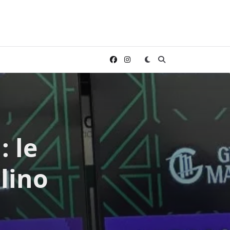
: le
lino