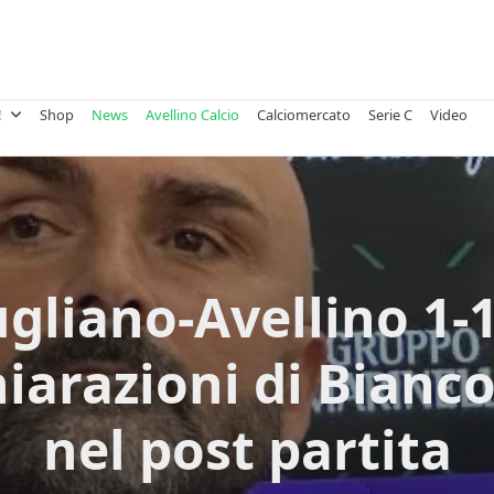
!
Shop
News
Avellino Calcio
Calciomercato
Serie C
Video
gliano-Avellino 1-1
hiarazioni di Bianco
nel post partita