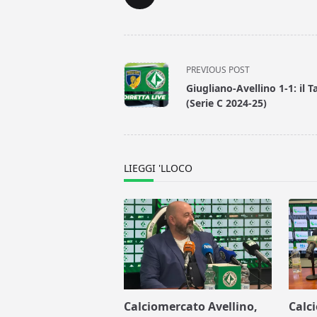
<span
PREVIOUS POST
class="nav-
Giugliano-Avellino 1-1: il T
subtitle
(Serie C 2024-25)
screen-
reader-
text">Page</span>
LIEGGI 'LLOCO
Calciomercato Avellino,
Calc