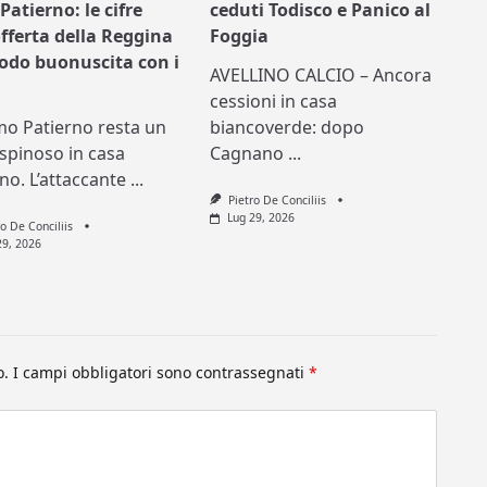
Patierno: le cifre
ceduti Todisco e Panico al
offerta della Reggina
Foggia
nodo buonuscita con i
AVELLINO CALCIO – Ancora
cessioni in casa
mo Patierno resta un
biancoverde: dopo
spinoso in casa
Cagnano
...
ino. L’attaccante
...
Pietro De Conciliis
Lug 29, 2026
ro De Conciliis
29, 2026
o.
I campi obbligatori sono contrassegnati
*