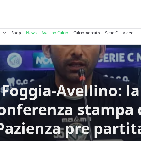
!
Shop
News
Avellino Calcio
Calciomercato
Serie C
Video
Foggia-Avellino: la
onferenza stampa 
Pazienza pre partit