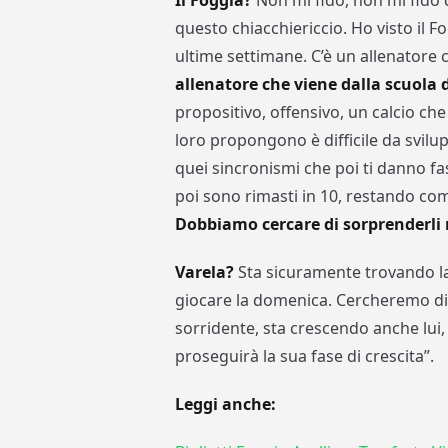
Il Foggia?
Non mi fido, non mi fido d
questo chiacchiericcio. Ho visto il 
ultime settimane. C’è un allenatore
allenatore che viene dalla scuola d
propositivo, offensivo, un calcio che 
loro propongono è difficile da svilu
quei sincronismi che poi ti danno fa
poi sono rimasti in 10, restando com
Dobbiamo cercare di sorprenderli 
Varela?
Sta sicuramente trovando la
giocare la domenica. Cercheremo di 
sorridente, sta crescendo anche lui,
proseguirà la sua fase di crescita”.
Leggi anche: