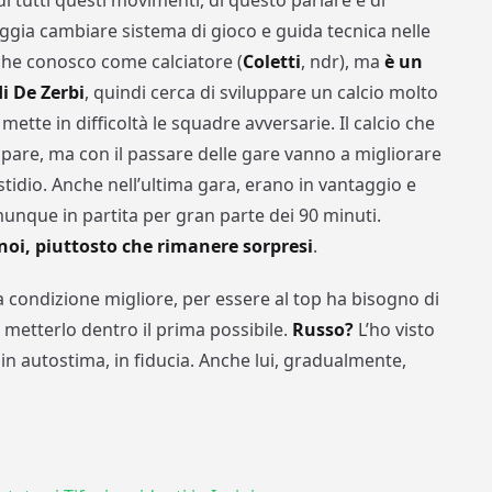
i tutti questi movimenti, di questo parlare e di
Foggia cambiare sistema di gioco e guida tecnica nelle
 che conosco come calciatore (
Coletti
, ndr), ma
è un
i De Zerbi
, quindi cerca di sviluppare un calcio molto
mette in difficoltà le squadre avversarie. Il calcio che
ppare, ma con il passare delle gare vanno a migliorare
stidio. Anche nell’ultima gara, erano in vantaggio e
unque in partita per gran parte dei 90 minuti.
noi, piuttosto che rimanere sorpresi
.
 condizione migliore, per essere al top ha bisogno di
metterlo dentro il prima possibile.
Russo?
L’ho visto
 in autostima, in fiducia. Anche lui, gradualmente,