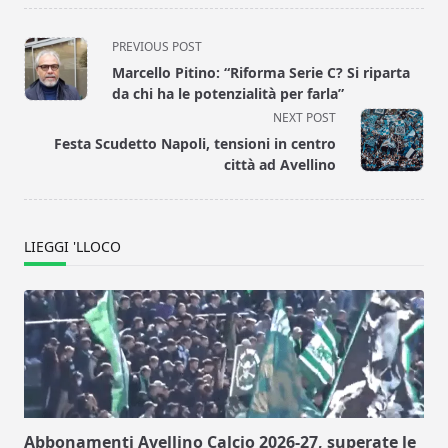
<span
PREVIOUS POST
class="nav-
Marcello Pitino: “Riforma Serie C? Si riparta
subtitle
da chi ha le potenzialità per farla”
screen-
NEXT POST
reader-
Festa Scudetto Napoli, tensioni in centro
text">Page</span>
città ad Avellino
LIEGGI 'LLOCO
Abbonamenti Avellino Calcio 2026-27, superate le