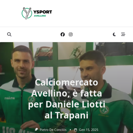
Skip
to
content
Calciomercato
Avellino, è fatta
per Daniele Liotti
al Trapani
Pietro De Conciliis
Gen 15, 2025