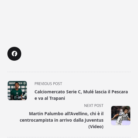
<span
PREVIOUS POST
class="nav-
Calciomercato Serie C, Mulé lascia il Pescara
subtitle
e va al Trapani
screen-
NEXT POST
reader-
Martin Palumbo all’Avellino, chi è il
text">Page</span>
centrocampista in arrivo dalla Juventus
(Video)