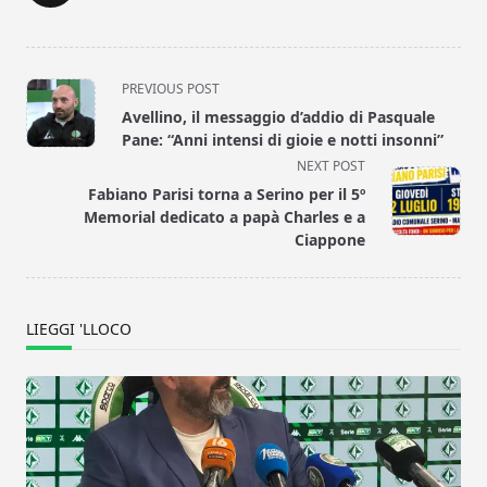
<span
PREVIOUS POST
class="nav-
Avellino, il messaggio d’addio di Pasquale
subtitle
Pane: “Anni intensi di gioie e notti insonni”
screen-
NEXT POST
reader-
Fabiano Parisi torna a Serino per il 5º
text">Page</span>
Memorial dedicato a papà Charles e a
Ciappone
LIEGGI 'LLOCO