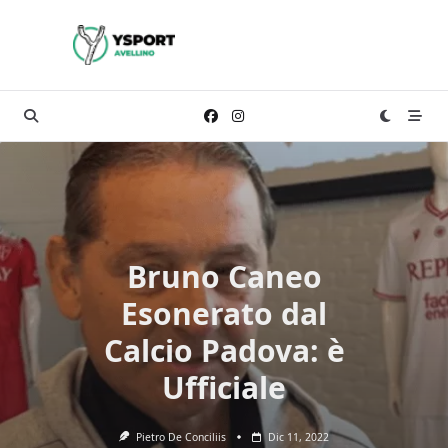
Skip
to
content
Bruno Caneo
Esonerato dal
Calcio Padova: è
Ufficiale
Pietro De Conciliis
Dic 11, 2022