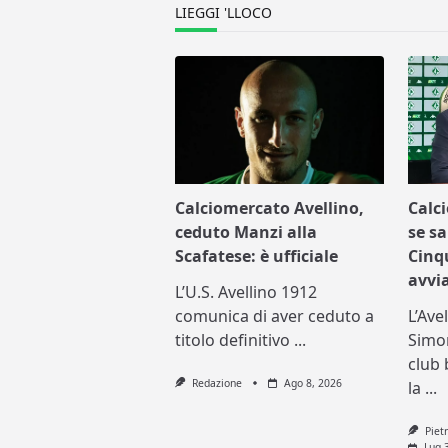
text">Page</span>
LIEGGI 'LLOCO
Calciomercato Avellino,
Calc
ceduto Manzi alla
se sa
Scafatese: è ufficiale
Cinq
avvi
L’U.S. Avellino 1912
comunica di aver ceduto a
L’Ave
titolo definitivo
...
Simo
club 
Redazione
Ago 8, 2026
la
...
Piet
Lug 