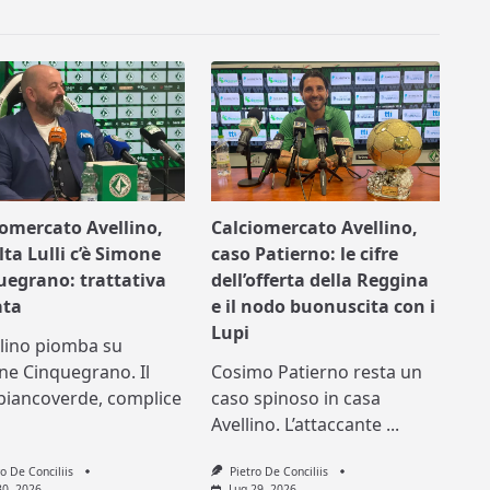
iomercato Avellino,
Calciomercato Avellino,
lta Lulli c’è Simone
caso Patierno: le cifre
uegrano: trattativa
dell’offerta della Reggina
ata
e il nodo buonuscita con i
Lupi
llino piomba su
ne Cinquegrano. Il
Cosimo Patierno resta un
biancoverde, complice
caso spinoso in casa
Avellino. L’attaccante
...
ro De Conciliis
Pietro De Conciliis
30, 2026
Lug 29, 2026