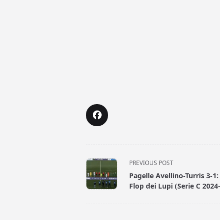
<span
PREVIOUS POST
class="nav-
Pagelle Avellino-Turris 3-1:
subtitle
Flop dei Lupi (Serie C 2024
screen-
reader-