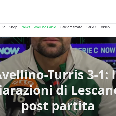
!
Shop
News
Avellino Calcio
Calciomercato
Serie C
Video
vellino-Turris 3-1: 
iarazioni di Lescan
post partita