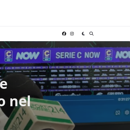
le
o nel