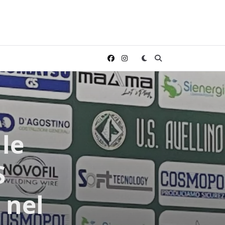
 le
S
 nel