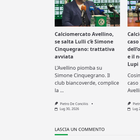
Calciomercato Avellino,
Calc
se salta Lulli c’è Simone
caso 
Cinquegrano: trattativa
dell’
avviata
e il 
Lupi
L’Avellino piomba su
Simone Cinquegrano. Il
Cosi
club biancoverde, complice
caso 
la
...
Avell
Pietro De Conciliis
Piet
Lug 30, 2026
Lug 
LASCIA UN COMMENTO