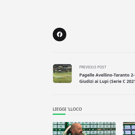
<span
PREVIOUS POST
class="nav-
Pagelle Avellino-Taranto 2-
subtitle
Giudizi ai Lupi (Serie C 202
screen-
reader-
text">Page</span>
LIEGGI 'LLOCO