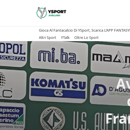
Skip
to
content
Gioca Al Fantacalcio Di YSport, Scarica L’APP FANTASY
Altri Sport
YTalk
Oltre Lo Sport
Av
Fra