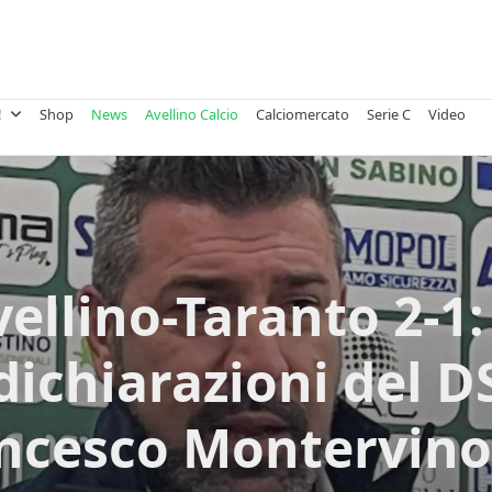
!
Shop
News
Avellino Calcio
Calciomercato
Serie C
Video
ellino-Taranto 2-1:
dichiarazioni del D
ncesco Montervino