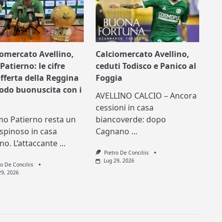
iomercato Avellino,
Calciomercato Avellino,
Patierno: le cifre
ceduti Todisco e Panico al
offerta della Reggina
Foggia
nodo buonuscita con i
AVELLINO CALCIO – Ancora
cessioni in casa
mo Patierno resta un
biancoverde: dopo
spinoso in casa
Cagnano
...
ino. L’attaccante
...
Pietro De Conciliis
Lug 29, 2026
ro De Conciliis
29, 2026