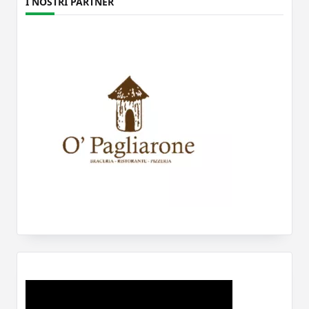
I NOSTRI PARTNER