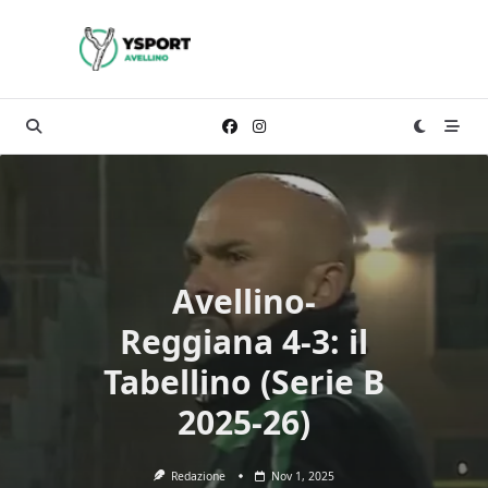
Skip
to
content
Avellino-
Reggiana 4-3: il
Tabellino (Serie B
2025-26)
Redazione
Nov 1, 2025