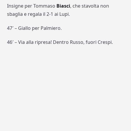
Insigne per Tommaso
Biasci
, che stavolta non
sbaglia e regala il 2-1 ai Lupi.
47′ – Giallo per Palmiero.
46′ – Via alla ripresa! Dentro Russo, fuori Crespi.