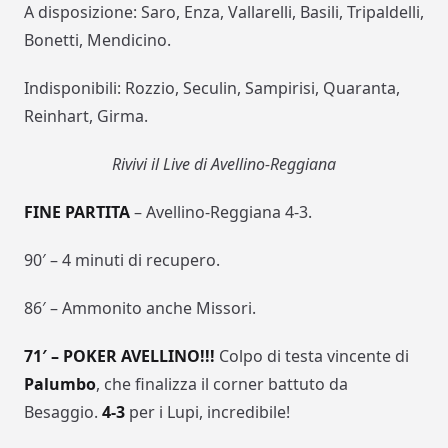
A disposizione: Saro, Enza, Vallarelli, Basili, Tripaldelli,
Bonetti, Mendicino.
Indisponibili: Rozzio, Seculin, Sampirisi, Quaranta,
Reinhart, Girma.
Rivivi il Live di Avellino-Reggiana
FINE PARTITA
– Avellino-Reggiana 4-3.
90′ – 4 minuti di recupero.
86′ – Ammonito anche Missori.
71′ – POKER AVELLINO!!!
Colpo di testa vincente di
Palumbo
, che finalizza il corner battuto da
Besaggio.
4-3
per i Lupi, incredibile!