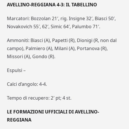
AVELLINO-REGGIANA 4-3: IL TABELLINO
Marcatori: Bozzolan 21′, rig. Insigne 32′, Biasci 50′,
Novakovich 55′, 62′, Simic 64′, Palumbo 71′.
Ammoniti: Biasci (A), Papetti (R), Dionigi (R, non dal
campo), Palmiero (A), Milani (A), Portanova (R),
Missori (A), Gondo (R).
Espulsi –
Calci d’angolo: 4-4.
Tempo di recupero: 2′ pt; 4 st.
LE FORMAZIONI UFFICIALI DI AVELLINO-
REGGIANA