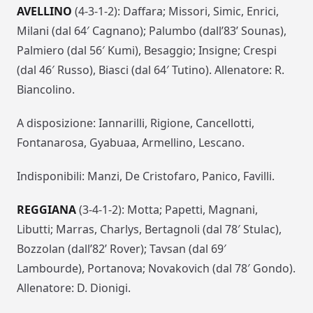
AVELLINO
(4-3-1-2): Daffara; Missori, Simic, Enrici,
Milani (dal 64′ Cagnano); Palumbo (dall’83’ Sounas),
Palmiero (dal 56′ Kumi), Besaggio; Insigne; Crespi
(dal 46′ Russo), Biasci (dal 64′ Tutino). Allenatore: R.
Biancolino.
A disposizione: Iannarilli, Rigione, Cancellotti,
Fontanarosa, Gyabuaa, Armellino, Lescano.
Indisponibili: Manzi, De Cristofaro, Panico, Favilli.
REGGIANA
(3-4-1-2): Motta; Papetti, Magnani,
Libutti; Marras, Charlys, Bertagnoli (dal 78′ Stulac),
Bozzolan (dall’82’ Rover); Tavsan (dal 69′
Lambourde), Portanova; Novakovich (dal 78′ Gondo).
Allenatore: D. Dionigi.