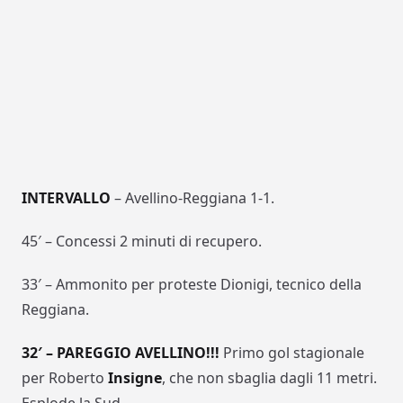
INTERVALLO
– Avellino-Reggiana 1-1.
45′ – Concessi 2 minuti di recupero.
33′ – Ammonito per proteste Dionigi, tecnico della
Reggiana.
32′ – PAREGGIO AVELLINO!!!
Primo gol stagionale
per Roberto
Insigne
, che non sbaglia dagli 11 metri.