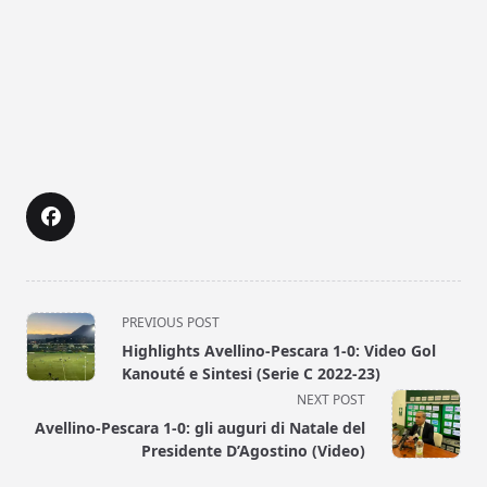
<span
PREVIOUS POST
class="nav-
Highlights Avellino-Pescara 1-0: Video Gol
subtitle
Kanouté e Sintesi (Serie C 2022-23)
screen-
NEXT POST
reader-
Avellino-Pescara 1-0: gli auguri di Natale del
text">Page</span>
Presidente D’Agostino (Video)