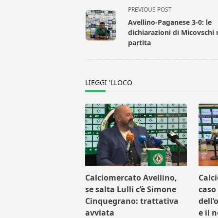
<span
PREVIOUS POST
class="nav-
Avellino-Paganese 3-0: le
subtitle
dichiarazioni di Micovschi 
screen-
partita
reader-
text">Page</span>
LIEGGI 'LLOCO
Calciomercato Avellino,
Calc
se salta Lulli c’è Simone
caso 
Cinquegrano: trattativa
dell’
avviata
e il 