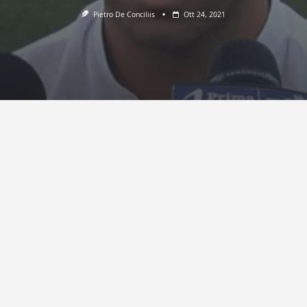
Pietro De Conciliis
Ott 24, 2021