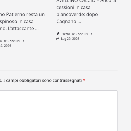
AVELLINO CALCIO – Ancora
cessioni in casa
mo Patierno resta un
biancoverde: dopo
spinoso in casa
Cagnano
...
ino. L’attaccante
...
Pietro De Conciliis
Lug 29, 2026
ro De Conciliis
29, 2026
o.
I campi obbligatori sono contrassegnati
*