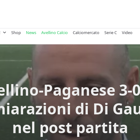
!
Shop
News
Avellino Calcio
Calciomercato
Serie C
Video
llino-Paganese 3-0
hiarazioni di Di Ga
nel post partita