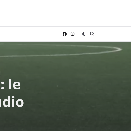
: le
udio