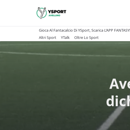
Skip
to
content
Gioca Al Fantacalcio Di YSport, Scarica L’APP FANTASY
Altri Sport
YTalk
Oltre Lo Sport
Ave
dic