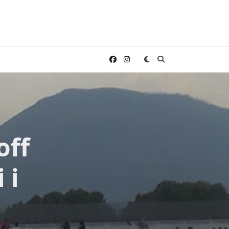
off
 i