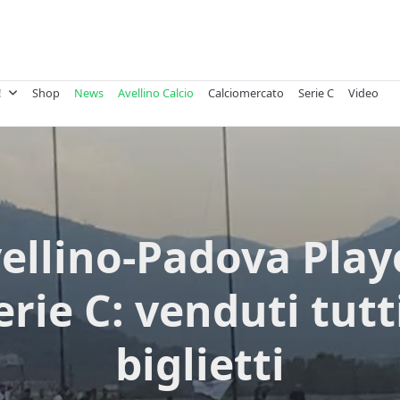
!
Shop
News
Avellino Calcio
Calciomercato
Serie C
Video
ellino-Padova Play
erie C: venduti tutti
biglietti