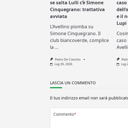
se salta Lulli c’è Simone
caso 
Cinquegrano: trattativa
dell’
avviata
e il 
Lupi
L’Avellino piomba su
Simone Cinquegrano. Il
Cosi
club biancoverde, complice
caso 
la
...
Avell
Pietro De Conciliis
Piet
Lug 30, 2026
Lug 
LASCIA UN COMMENTO
Il tuo indirizzo email non sarà pubblicat
Commento
*