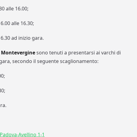
30 alle 16.00;
6.00 alle 16.30;
6.30 ad inizio gara.
 Montevergine
sono tenuti a presentarsi ai varchi di
io gara, secondo il seguente scaglionamento:
00;
30;
ra.
Padova-Avellino 1-1