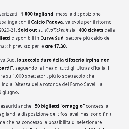
verizzati i
1.000 tagliandi
messi a disposizione
asalinga con il
Calcio Padova
, valevole per il ritorno
 2020-21.
Sold out
su
VivaTicket.it
sia i
400 tickets
della
ietti
disponibili in
Curva Sud
, settore più caldo del
 match previsto per le
ore 17.30
.
rva Sud,
lo zoccolo duro della tifoseria irpina non
bardi”
, seguendo la linea di tutti gli Ultras d’Italia. I
re su 1.000 spettatori, più lo spettacolo che
lino all’altezza della rotonda del Forno Savelli, a
9 giugno.
esauriti anche i
50 biglietti “omaggio”
concessi ai
agliandi a disposizione dei tifosi avellinesi sono finiti
ema che ha concesso la possibilità di selezionare