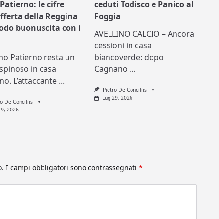
Patierno: le cifre
ceduti Todisco e Panico al
offerta della Reggina
Foggia
nodo buonuscita con i
AVELLINO CALCIO – Ancora
cessioni in casa
mo Patierno resta un
biancoverde: dopo
spinoso in casa
Cagnano
...
ino. L’attaccante
...
Pietro De Conciliis
Lug 29, 2026
ro De Conciliis
29, 2026
o.
I campi obbligatori sono contrassegnati
*