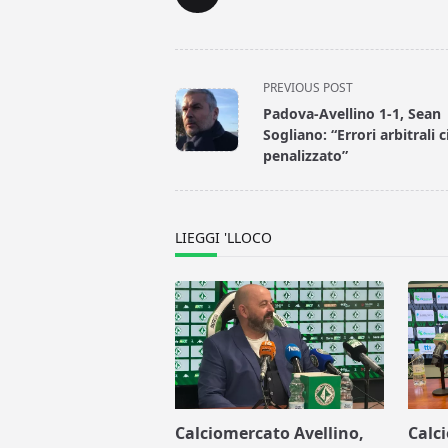
<span
PREVIOUS POST
class="nav-
Padova-Avellino 1-1, Sean
subtitle
Sogliano: “Errori arbitrali 
screen-
penalizzato”
reader-
text">Page</span>
LIEGGI 'LLOCO
Calciomercato Avellino,
Calc