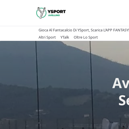
Skip
to
content
Gioca Al Fantacalcio Di YSport, Scarica L’APP FANTASY
Altri Sport
YTalk
Oltre Lo Sport
Av
S