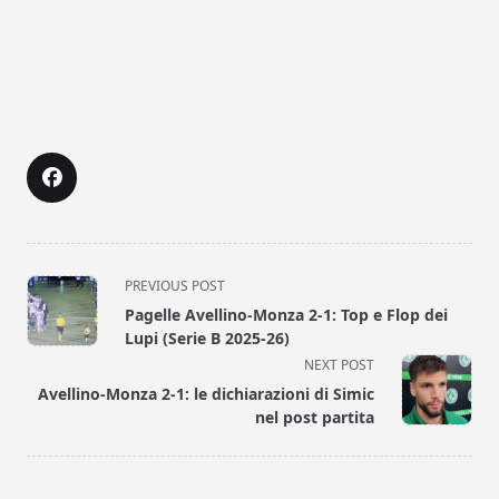
<span
PREVIOUS POST
class="nav-
Pagelle Avellino-Monza 2-1: Top e Flop dei
subtitle
Lupi (Serie B 2025-26)
screen-
NEXT POST
reader-
Avellino-Monza 2-1: le dichiarazioni di Simic
text">Page</span>
nel post partita