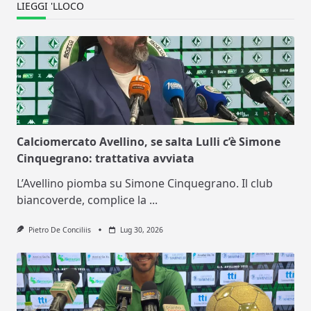
LIEGGI 'LLOCO
Calciomercato Avellino, se salta Lulli c’è Simone
Cinquegrano: trattativa avviata
L’Avellino piomba su Simone Cinquegrano. Il club
biancoverde, complice la
...
Pietro De Conciliis
Lug 30, 2026