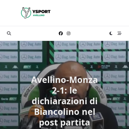
Skip
to
content
Avellino-Monza
2-1: le
dichiarazioni di
Biancolino nel
post partita