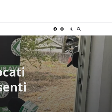
ocati
senti