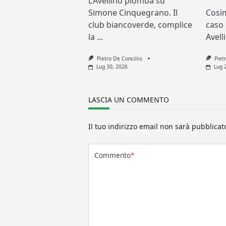
L’Avellino piomba su
Simone Cinquegrano. Il
Cosi
club biancoverde, complice
caso 
la
...
Avell
Pietro De Conciliis
Piet
Lug 30, 2026
Lug 
LASCIA UN COMMENTO
Il tuo indirizzo email non sarà pubblicat
Commento
*