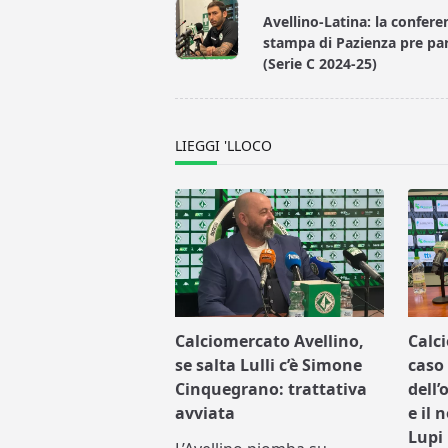
class="nav-
Avellino-Latina: la confere
subtitle
stampa di Pazienza pre par
screen-
(Serie C 2024-25)
reader-
text">Page</span>
LIEGGI 'LLOCO
Calciomercato Avellino,
Calc
se salta Lulli c’è Simone
caso 
Cinquegrano: trattativa
dell’
avviata
e il 
Lupi