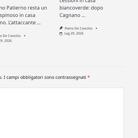
cessioni in casa
mo Patierno resta un
biancoverde: dopo
spinoso in casa
Cagnano
...
ino. L’attaccante
...
Pietro De Conciliis
Lug 29, 2026
ro De Conciliis
29, 2026
o.
I campi obbligatori sono contrassegnati
*