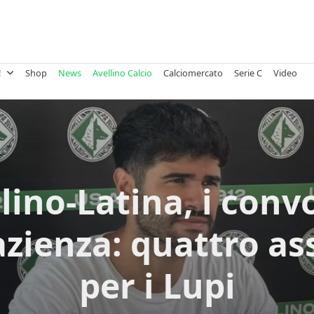
!
Shop
News
Avellino Calcio
Calciomercato
Serie C
Video
lino-Latina, i conv
azienza: quattro as
per i Lupi