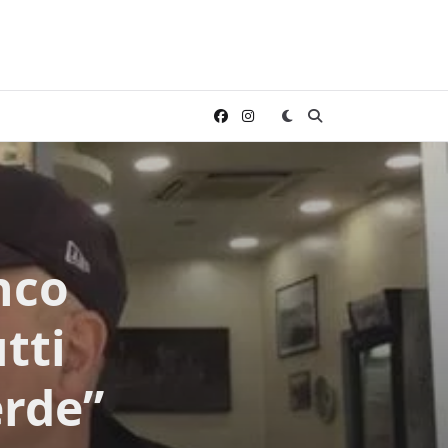
nco
tti
erde”