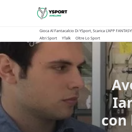
Skip
to
content
Gioca Al Fantacalcio Di YSport, Scarica L’APP FANTASY
Altri Sport
YTalk
Oltre Lo Sport
Av
Ia
con 