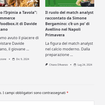
o l’Irpinia a Tavola”:
Il ruolo del match analyst
commerce
raccontato da Simone
foodbox.it di Davide
Bergamino: c’è un po’ di
icano
Avellino nel Napoli
Primavera
mo avuto il piacere di
vistare Davide
La figura del match analyst
cano, il giovane
...
nel calcio moderno. Dalla
preparazione
...
zione
Dic 9, 2024
Chiara D'Avanzo
Lug 24, 2024
o.
I campi obbligatori sono contrassegnati
*