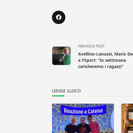
<span
PREVIOUS POST
class="nav-
Avellino-Lanusei, Mario De
subtitle
a YSport: “In settimana
screen-
caricheremo i ragazzi”
reader-
text">Page</span>
LIEGGI 'LLOCO