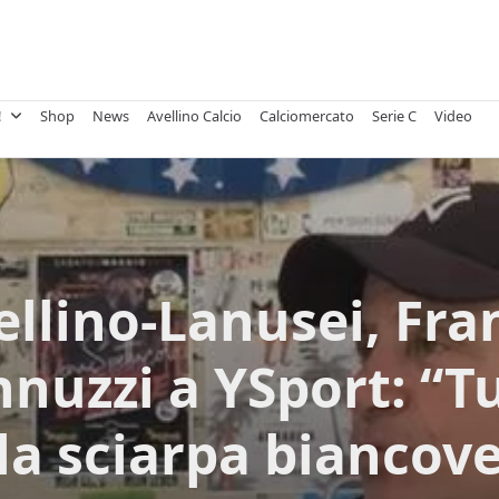
!
Shop
News
Avellino Calcio
Calciomercato
Serie C
Video
ellino-Lanusei, Fra
nnuzzi a YSport: “Tu
la sciarpa biancov