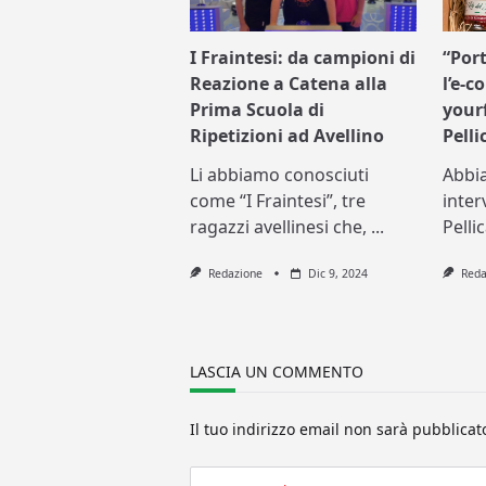
I Fraintesi: da campioni di
“Port
Reazione a Catena alla
l’e-
Prima Scuola di
your
Ripetizioni ad Avellino
Pell
Li abbiamo conosciuti
Abbia
come “I Fraintesi”, tre
inter
ragazzi avellinesi che,
...
Pelli
Redazione
Dic 9, 2024
Reda
LASCIA UN COMMENTO
Il tuo indirizzo email non sarà pubblicat