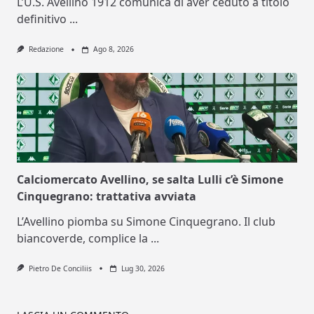
L’U.S. Avellino 1912 comunica di aver ceduto a titolo
definitivo
...
Redazione
Ago 8, 2026
Calciomercato Avellino, se salta Lulli c’è Simone
Cinquegrano: trattativa avviata
L’Avellino piomba su Simone Cinquegrano. Il club
biancoverde, complice la
...
Pietro De Conciliis
Lug 30, 2026