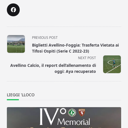
<span
PREVIOUS POST
class="nav-
Biglietti Avellino-Foggia: Trasferta Vietata ai
subtitle
Tifosi Ospiti (Serie C 2022-23)
screen-
NEXT POST
reader-
Avellino Calcio, il report dell’allenamento di
text">Page</span>
oggi: Aya recuperato
LIEGGI 'LLOCO