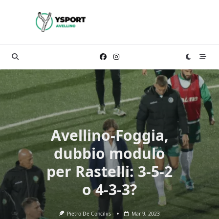
Skip
to
content
Avellino-Foggia,
dubbio modulo
per Rastelli: 3-5-2
o 4-3-3?
Pietro De Conciliis
Mar 9, 2023