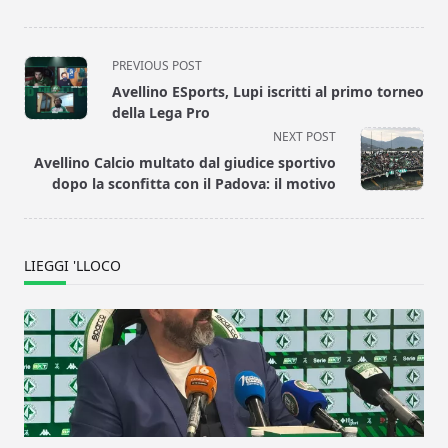
<span
PREVIOUS POST
class="nav-
Avellino ESports, Lupi iscritti al primo torneo
subtitle
della Lega Pro
screen-
NEXT POST
reader-
Avellino Calcio multato dal giudice sportivo
text">Page</span>
dopo la sconfitta con il Padova: il motivo
LIEGGI 'LLOCO