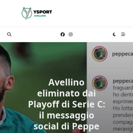
Skip
to
content
Avellino
eliminato dai
Playoff di Serie C:
il messaggio
social di Peppe