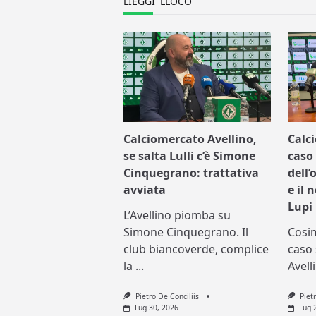
LIEGGI 'LLOCO
Calciomercato Avellino,
Calc
se salta Lulli c’è Simone
caso 
Cinquegrano: trattativa
dell’
avviata
e il 
Lupi
L’Avellino piomba su
Simone Cinquegrano. Il
Cosi
club biancoverde, complice
caso 
la
...
Avell
Pietro De Conciliis
Piet
Lug 30, 2026
Lug 