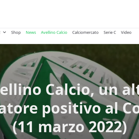
!
Shop
News
Avellino Calcio
Calciomercato
Serie C
Video
ellino Calcio, un al
atore positivo al C
(11 marzo 2022)