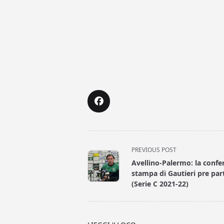
<span
PREVIOUS POST
class="nav-
Avellino-Palermo: la confe
subtitle
stampa di Gautieri pre par
screen-
(Serie C 2021-22)
reader-
text">Page</span>