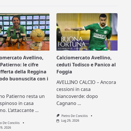
iomercato Avellino,
Calciomercato Avellino,
Patierno: le cifre
ceduti Todisco e Panico al
offerta della Reggina
Foggia
nodo buonuscita con i
AVELLINO CALCIO – Ancora
cessioni in casa
mo Patierno resta un
biancoverde: dopo
spinoso in casa
Cagnano
...
ino. L’attaccante
...
Pietro De Conciliis
Lug 29, 2026
ro De Conciliis
29, 2026