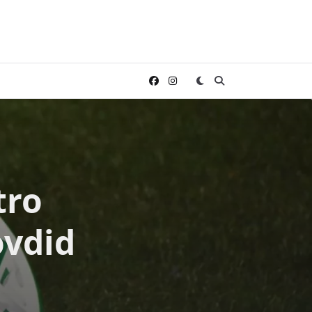
tro
ovdid