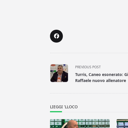
<span
PREVIOUS POST
class="nav-
Turris, Caneo esonerato: 
subtitle
Raffaele nuovo allenatore
screen-
reader-
text">Page</span>
LIEGGI 'LLOCO