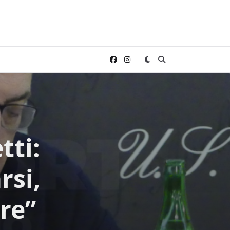
tti:
rsi,
re”