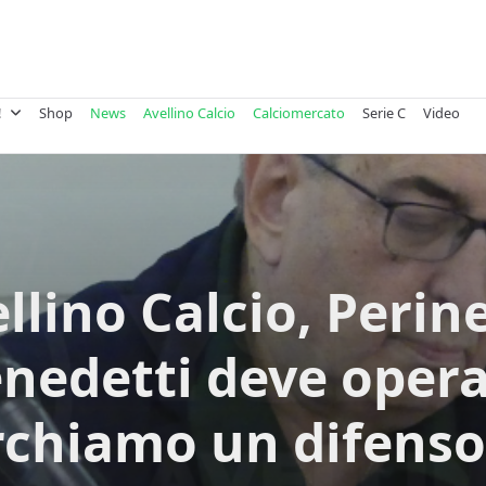
!
Shop
News
Avellino Calcio
Calciomercato
Serie C
Video
llino Calcio, Perine
nedetti deve opera
rchiamo un difenso