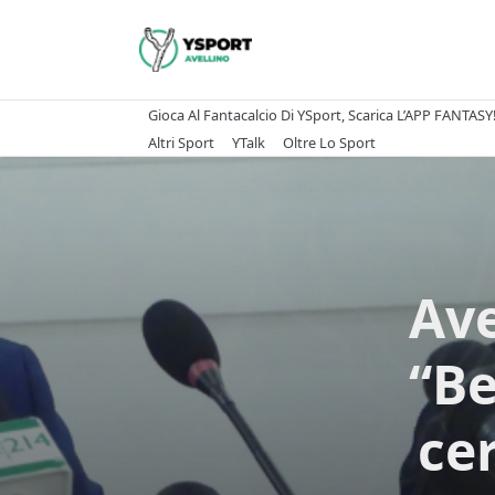
Skip
to
content
Gioca Al Fantacalcio Di YSport, Scarica L’APP FANTASY
Altri Sport
YTalk
Oltre Lo Sport
Ave
“Be
ce