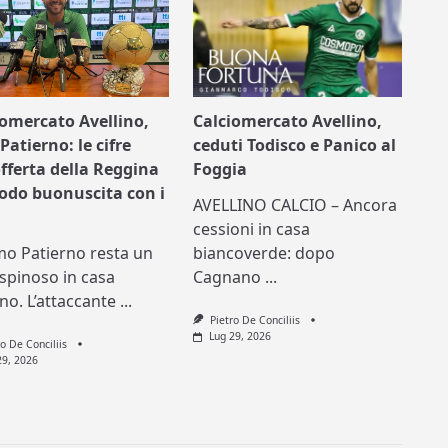
iomercato Avellino,
Calciomercato Avellino,
Patierno: le cifre
ceduti Todisco e Panico al
offerta della Reggina
Foggia
nodo buonuscita con i
AVELLINO CALCIO – Ancora
cessioni in casa
mo Patierno resta un
biancoverde: dopo
spinoso in casa
Cagnano
...
ino. L’attaccante
...
Pietro De Conciliis
Lug 29, 2026
ro De Conciliis
29, 2026