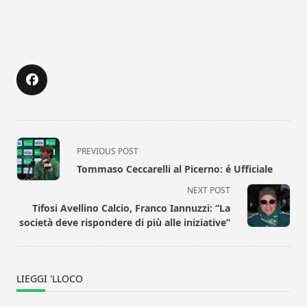
<span
PREVIOUS POST
class="nav-
Tommaso Ceccarelli al Picerno: é Ufficiale
subtitle
NEXT POST
screen-
Tifosi Avellino Calcio, Franco Iannuzzi: “La
reader-
società deve rispondere di più alle iniziative”
text">Page</span>
LIEGGI 'LLOCO