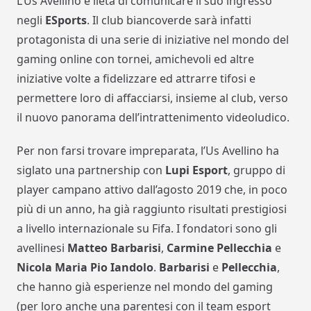
L’Us Avellino è lieta di comunicare il suo ingresso
negli
ESports
. Il club biancoverde sarà infatti
protagonista di una serie di iniziative nel mondo del
gaming online con tornei, amichevoli ed altre
iniziative volte a fidelizzare ed attrarre tifosi e
permettere loro di affacciarsi, insieme al club, verso
il nuovo panorama dell’intrattenimento videoludico.
Per non farsi trovare impreparata, l’Us Avellino ha
siglato una partnership con
Lupi Esport
, gruppo di
player campano attivo dall’agosto 2019 che, in poco
più di un anno, ha già raggiunto risultati prestigiosi
a livello internazionale su Fifa. I fondatori sono gli
avellinesi
Matteo Barbarisi
,
Carmine Pellecchia
e
Nicola Maria Pio Iandolo
.
Barbarisi
e
Pellecchia
,
che hanno già esperienze nel mondo del gaming
(per loro anche una parentesi con il team esport