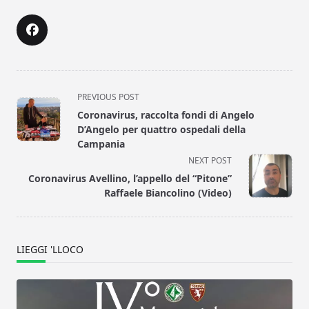
<span
PREVIOUS POST
class="nav-
Coronavirus, raccolta fondi di Angelo
subtitle
D’Angelo per quattro ospedali della
screen-
Campania
reader-
NEXT POST
text">Page</span>
Coronavirus Avellino, l’appello del “Pitone”
Raffaele Biancolino (Video)
LIEGGI 'LLOCO