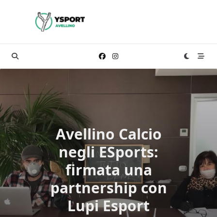
Skip
to
content
Avellino Calcio
negli ESports:
firmata una
partnership con
Lupi Esport