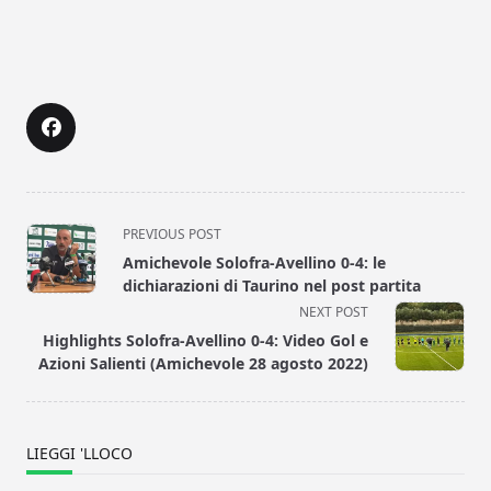
<span
PREVIOUS POST
class="nav-
Amichevole Solofra-Avellino 0-4: le
subtitle
dichiarazioni di Taurino nel post partita
screen-
NEXT POST
reader-
Highlights Solofra-Avellino 0-4: Video Gol e
text">Page</span>
Azioni Salienti (Amichevole 28 agosto 2022)
LIEGGI 'LLOCO