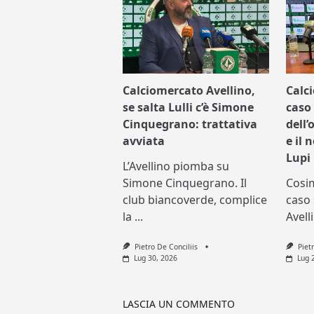
Calciomercato Avellino,
Calc
se salta Lulli c’è Simone
caso 
Cinquegrano: trattativa
dell’
avviata
e il 
Lupi
L’Avellino piomba su
Simone Cinquegrano. Il
Cosi
club biancoverde, complice
caso 
la
...
Avell
Pietro De Conciliis
Piet
Lug 30, 2026
Lug 
LASCIA UN COMMENTO