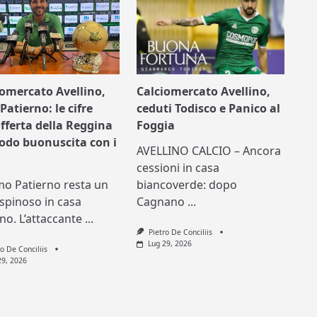
iomercato Avellino,
Calciomercato Avellino,
Patierno: le cifre
ceduti Todisco e Panico al
offerta della Reggina
Foggia
nodo buonuscita con i
AVELLINO CALCIO – Ancora
cessioni in casa
mo Patierno resta un
biancoverde: dopo
spinoso in casa
Cagnano
...
ino. L’attaccante
...
Pietro De Conciliis
Lug 29, 2026
ro De Conciliis
29, 2026