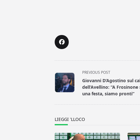
<span
PREVIOUS POST
class="nav-
Giovanni D’Agostino sul ca
subtitle
dell’Avellino: “A Frosinone
screen-
una festa, siamo pronti”
reader-
text">Page</span>
LIEGGI 'LLOCO