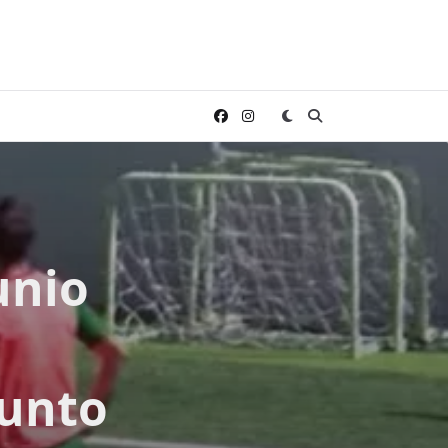
unio
iunto