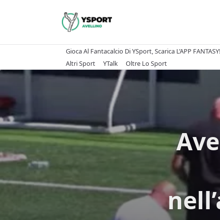
Skip
to
content
Gioca Al Fantacalcio Di YSport, Scarica L’APP FANTASY
Altri Sport
YTalk
Oltre Lo Sport
Ave
nell