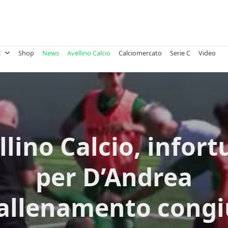
!
Shop
News
Avellino Calcio
Calciomercato
Serie C
Video
llino Calcio, infort
per D’Andrea
’allenamento cong