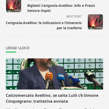
class="nav-
Biglietti Cerignola-Avellino: Info e Prezzi
subtitle
Settore Ospiti
screen-
NEXT POST
reader-
Cerignola-Avellino: le indicazioni e l’itinerario
text">Page</span>
per la trasferta
LIEGGI 'LLOCO
Calciomercato Avellino, se salta Lulli c’è Simone
Cinquegrano: trattativa avviata