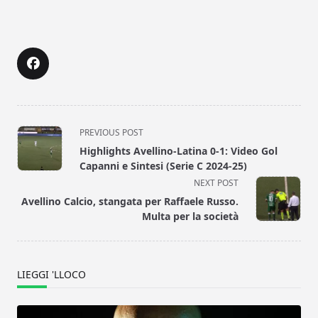
<span
PREVIOUS POST
class="nav-
Highlights Avellino-Latina 0-1: Video Gol
subtitle
Capanni e Sintesi (Serie C 2024-25)
screen-
NEXT POST
reader-
Avellino Calcio, stangata per Raffaele Russo.
text">Page</span>
Multa per la società
LIEGGI 'LLOCO