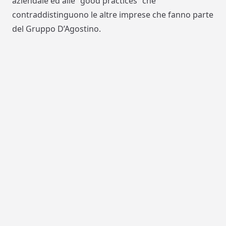
aziendale ed alle “
good
practices
” che
contraddistinguono le altre imprese che fanno parte
del Gruppo D’Agostino.