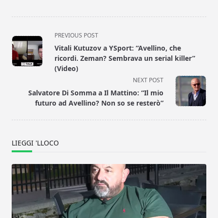
<span
PREVIOUS POST
class="nav-
Vitali Kutuzov a YSport: “Avellino, che
subtitle
ricordi. Zeman? Sembrava un serial killer”
screen-
(Video)
reader-
NEXT POST
text">Page</span>
Salvatore Di Somma a Il Mattino: “Il mio
futuro ad Avellino? Non so se resterò”
LIEGGI 'LLOCO