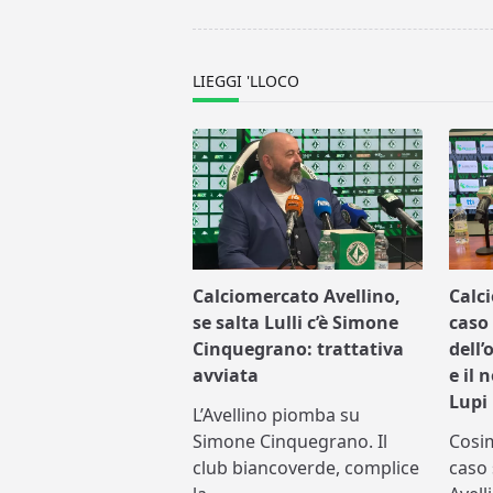
reader-
text">Page</span>
LIEGGI 'LLOCO
Calciomercato Avellino,
Calc
se salta Lulli c’è Simone
caso 
Cinquegrano: trattativa
dell’
avviata
e il 
Lupi
L’Avellino piomba su
Simone Cinquegrano. Il
Cosi
club biancoverde, complice
caso 