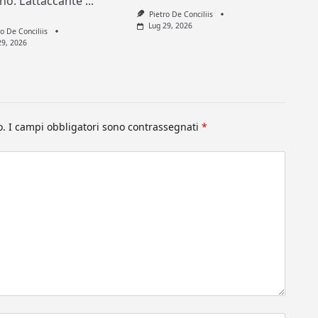
ino. L’attaccante
...
Pietro De Conciliis
Lug 29, 2026
ro De Conciliis
29, 2026
o.
I campi obbligatori sono contrassegnati
*