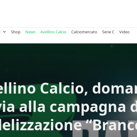
!
Shop
News
Avellino Calcio
Calciomercato
Serie C
Video
llino Calcio, doman
via alla campagna d
delizzazione “Branc