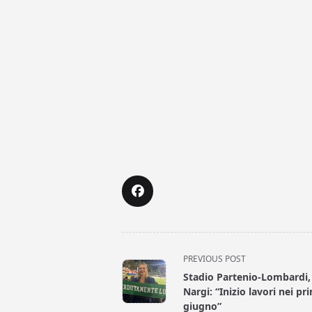
<span
PREVIOUS POST
class="nav-
Stadio Partenio-Lombardi,
subtitle
Nargi: “Inizio lavori nei pri
screen-
giugno”