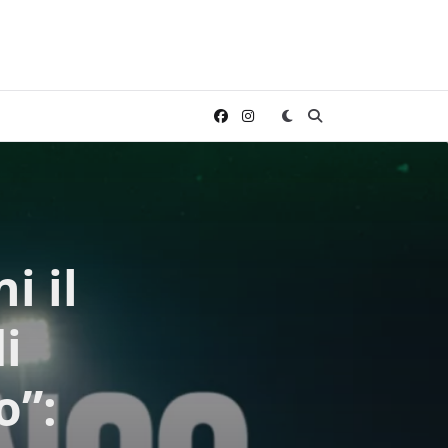
i il
i
o”: