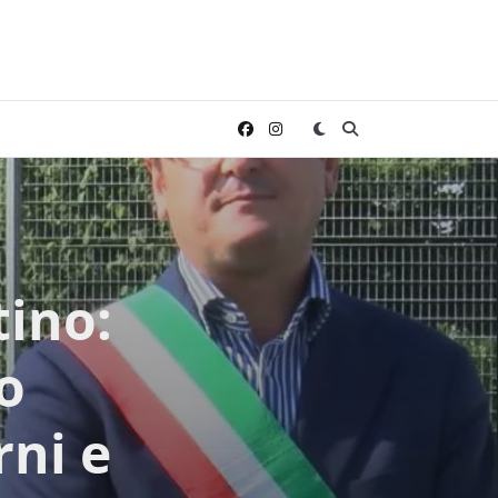
tino:
ro
rni e