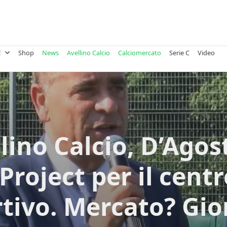
!
Shop
News
Avellino Calcio
Calciomercato
Serie C
Video
lino Calcio, D’Agos
Project per il cent
tivo. Mercato? Gio