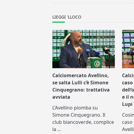
reader-
text">Page</span>
LIEGGI 'LLOCO
Calciomercato Avellino,
Calc
se salta Lulli c’è Simone
caso 
Cinquegrano: trattativa
dell’
avviata
e il 
Lupi
L’Avellino piomba su
Simone Cinquegrano. Il
Cosi
club biancoverde, complice
caso 
la
...
Avell