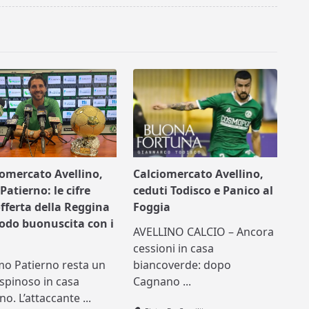
iomercato Avellino,
Calciomercato Avellino,
Patierno: le cifre
ceduti Todisco e Panico al
offerta della Reggina
Foggia
nodo buonuscita con i
AVELLINO CALCIO – Ancora
cessioni in casa
mo Patierno resta un
biancoverde: dopo
spinoso in casa
Cagnano
...
ino. L’attaccante
...