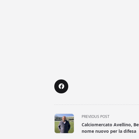
<span
PREVIOUS POST
class="nav-
Calciomercato Avellino, Be
subtitle
nome nuovo per la difesa
screen-