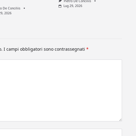
Pietro De Conciliis
Lug 29, 2026
ro De Conciliis
29, 2026
o.
I campi obbligatori sono contrassegnati
*