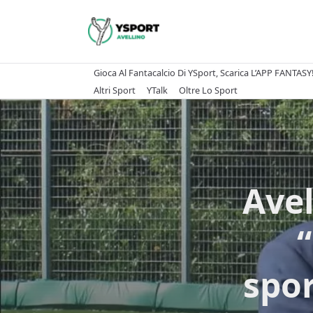
Skip
to
content
Gioca Al Fantacalcio Di YSport, Scarica L’APP FANTASY
Altri Sport
YTalk
Oltre Lo Sport
Avel
“
spor