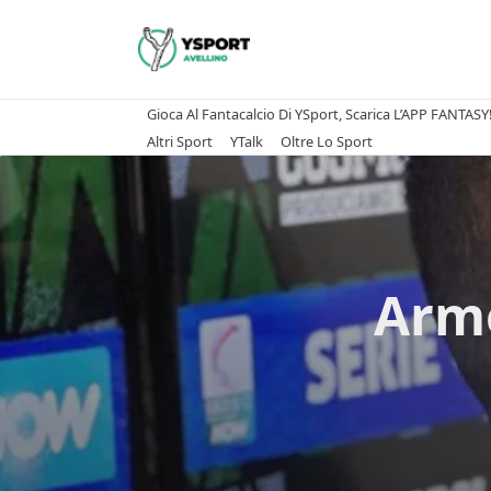
Skip
to
content
Gioca Al Fantacalcio Di YSport, Scarica L’APP FANTASY
Altri Sport
YTalk
Oltre Lo Sport
Arme