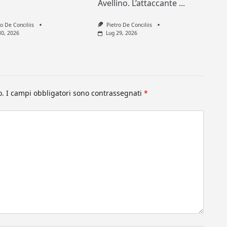
Avellino. L’attaccante
...
ro De Conciliis
Pietro De Conciliis
30, 2026
Lug 29, 2026
o.
I campi obbligatori sono contrassegnati
*