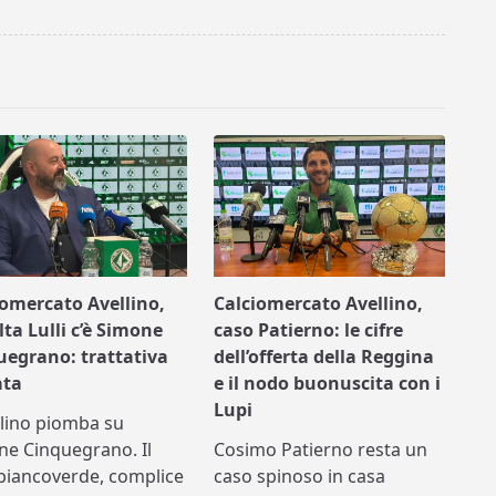
iomercato Avellino,
Calciomercato Avellino,
lta Lulli c’è Simone
caso Patierno: le cifre
uegrano: trattativa
dell’offerta della Reggina
ata
e il nodo buonuscita con i
Lupi
llino piomba su
ne Cinquegrano. Il
Cosimo Patierno resta un
biancoverde, complice
caso spinoso in casa