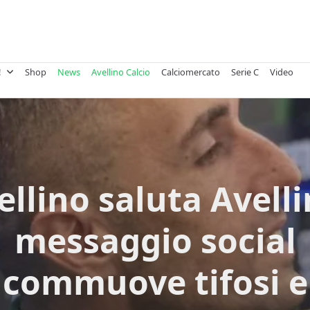
!
Shop
News
Avellino Calcio
Calciomercato
Serie C
Video
llino saluta Avellin
messaggio social
commuove tifosi e