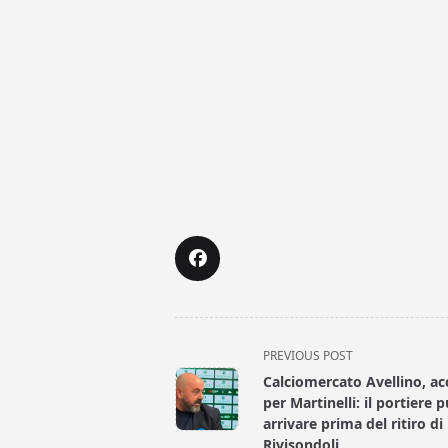
<span
PREVIOUS POST
class="nav-
Calciomercato Avellino, ac
subtitle
per Martinelli: il portiere 
screen-
arrivare prima del ritiro di
Rivisondoli