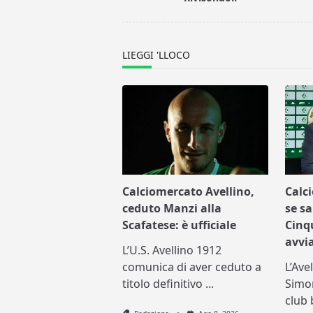
reader-
text">Page</span>
LIEGGI 'LLOCO
Calciomercato Avellino,
Calc
ceduto Manzi alla
se sa
Scafatese: è ufficiale
Cinq
avvi
L’U.S. Avellino 1912
comunica di aver ceduto a
L’Ave
titolo definitivo
...
Simo
club 